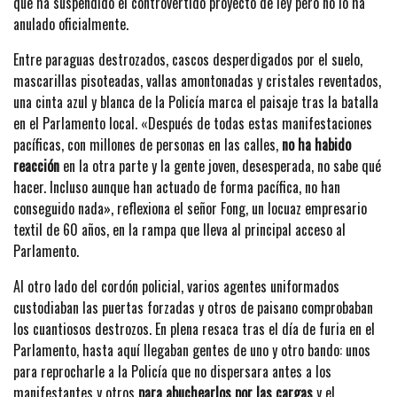
que ha suspendido el controvertido proyecto de ley pero no lo ha
anulado oficialmente.
Entre paraguas destrozados, cascos desperdigados por el suelo,
mascarillas pisoteadas, vallas amontonadas y cristales reventados,
una cinta azul y blanca de la Policía marca el paisaje tras la batalla
en el Parlamento local. «Después de todas estas manifestaciones
pacíficas, con millones de personas en las calles,
no ha habido
reacción
en la otra parte y la gente joven, desesperada, no sabe qué
hacer. Incluso aunque han actuado de forma pacífica, no han
conseguido nada», reflexiona el señor Fong, un locuaz empresario
textil de 60 años, en la rampa que lleva al principal acceso al
Parlamento.
Al otro lado del cordón policial, varios agentes uniformados
custodiaban las puertas forzadas y otros de paisano comprobaban
los cuantiosos destrozos. En plena resaca tras el día de furia en el
Parlamento, hasta aquí llegaban gentes de uno y otro bando: unos
para reprocharle a la Policía que no dispersara antes a los
manifestantes y otros
para abuchearlos por las cargas
y el