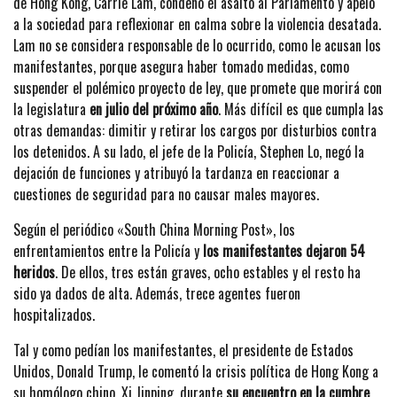
de Hong Kong, Carrie Lam, condenó el asalto al Parlamento y apeló
a la sociedad para reflexionar en calma sobre la violencia desatada.
Lam no se considera responsable de lo ocurrido, como le acusan los
manifestantes, porque asegura haber tomado medidas, como
suspender el polémico proyecto de ley, que promete que morirá con
la legislatura
en julio del próximo año
. Más difícil es que cumpla las
otras demandas: dimitir y retirar los cargos por disturbios contra
los detenidos. A su lado, el jefe de la Policía, Stephen Lo, negó la
dejación de funciones y atribuyó la tardanza en reaccionar a
cuestiones de seguridad para no causar males mayores.
Según el periódico «South China Morning Post», los
enfrentamientos entre la Policía y
los manifestantes dejaron 54
heridos
. De ellos, tres están graves, ocho estables y el resto ha
sido ya dados de alta. Además, trece agentes fueron
hospitalizados.
Tal y como pedían los manifestantes, el presidente de Estados
Unidos, Donald Trump, le comentó la crisis política de Hong Kong a
su homólogo chino, Xi Jinping, durante
su encuentro en la cumbre