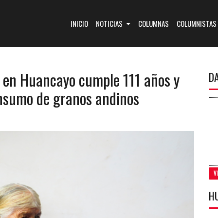
(CURRENT)
INICIO
NOTICIAS
COLUMNAS
COLUMNISTAS
5 en Huancayo cumple 111 años y
D
onsumo de granos andinos
V
H