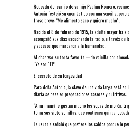
Rodeada del cariño de su hija Paulina Romero, vecino
Antonia festejó su onomástico con una sencilla, pero 
frase breve: “Me alimento sano y quiero mucho”.
Nacida el 8 de febrero de 1915, la adulta mayor ha si
acompañó sus días escuchando la radio, a través de 
y sucesos que marcaron a la humanidad.
Al observar su torta favorita —de vainilla con choc
“Ya son 111”.
El secreto de su longevidad
Para doña Antonia, la clave de una vida larga está en l
diaria se basa en preparaciones caseras y nutritivas.
“A mi mamá le gustan mucho las sopas de morón, trigo
toma sus siete semillas, que contienen quinua, cebada,
La usuaria señaló que prefiere los caldos porque le p