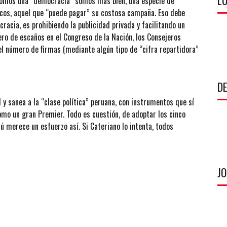
LU
o somos una “democracia” somos más bien, una especie de
ticos, aquel que “puede pagar” su costosa campaña. Eso debe
racia, es prohibiendo la publicidad privada y facilitando un
ero de escaños en el Congreso de la Nación, los Consejeros
del número de firmas (mediante algún tipo de “cifra repartidora”
DE
d y sanea a la “clase política” peruana, con instrumentos que sí
como un gran Premier. Todo es cuestión, de adoptar los cinco
 merece un esfuerzo así. Si Cateriano lo intenta, todos
J