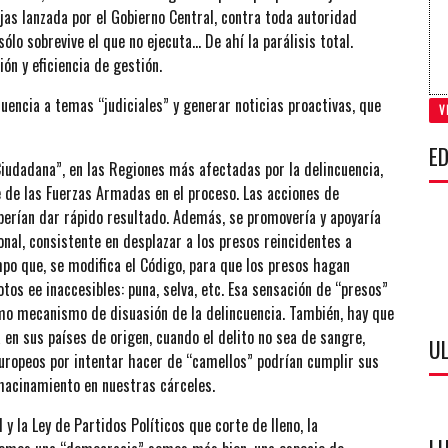
ujas lanzada por el Gobierno Central, contra toda autoridad
ólo sobrevive el que no ejecuta… De ahí la parálisis total.
ón y eficiencia de gestión.
encia a temas “judiciales” y generar noticias proactivas, que
V
ED
dadana”, en las Regiones más afectadas por la delincuencia,
e de las Fuerzas Armadas en el proceso. Las acciones de
eberían dar rápido resultado. Además, se promovería y apoyaría
nal, consistente en desplazar a los presos reincidentes a
mpo que, se modifica el Código, para que los presos hagan
tos ee inaccesibles: puna, selva, etc. Esa sensación de “presos”
mo mecanismo de disuasión de la delincuencia. También, hay que
en sus países de origen, cuando el delito no sea de sangre,
U
 europeos por intentar hacer de “camellos” podrían cumplir sus
 hacinamiento en nuestras cárceles.
 la Ley de Partidos Políticos que corte de lleno, la