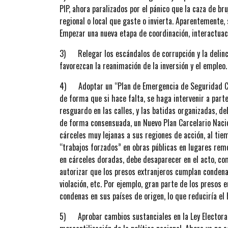
PIP, ahora paralizados por el pánico que la caza de br
regional o local que gaste o invierta. Aparentemente, s
Empezar una nueva etapa de coordinación, interactuaci
3) Relegar los escándalos de corrupción y la delincu
favorezcan la reanimación de la inversión y el empleo.
4) Adoptar un “Plan de Emergencia de Seguridad Ciu
de forma que si hace falta, se haga intervenir a part
resguardo en las calles, y las batidas organizadas, d
de forma consensuada, un Nuevo Plan Carcelario Nacio
cárceles muy lejanas a sus regiones de acción, al tie
“trabajos forzados” en obras públicas en lugares remo
en cárceles doradas, debe desaparecer en el acto, co
autorizar que los presos extranjeros cumplan condena 
violación, etc. Por ejemplo, gran parte de los presos
condenas en sus países de origen, lo que reduciría el
5) Aprobar cambios sustanciales en la Ley Electoral y