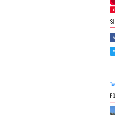
V
S
F
T
Tw
F