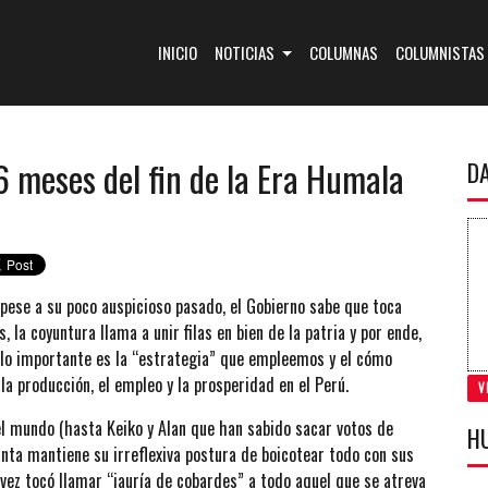
(CURRENT)
INICIO
NOTICIAS
COLUMNAS
COLUMNISTAS
6 meses del fin de la Era Humala
D
 pese a su poco auspicioso pasado, el Gobierno sabe que toca
, la coyuntura llama a unir filas en bien de la patria y por ende,
, lo importante es la “estrategia” que empleemos y el cómo
la producción, el empleo y la prosperidad en el Perú.
V
el mundo (hasta Keiko y Alan que han sabido sacar votos de
H
nta mantiene su irreflexiva postura de boicotear todo con sus
vez tocó llamar “jauría de cobardes” a todo aquel que se atreva