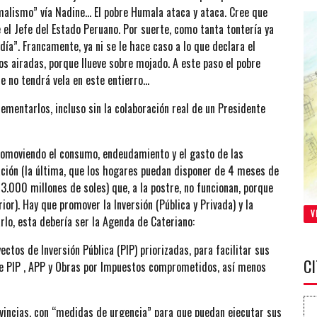
umalismo” vía Nadine… El pobre Humala ataca y ataca. Cree que
e el Jefe del Estado Peruano. Por suerte, como tanta tontería ya
día”. Francamente, ya ni se le hace caso a lo que declara el
s airadas, porque llueve sobre mojado. A este paso el pobre
e no tendrá vela en este entierro…
lementarlos, incluso sin la colaboración real de un Presidente
omoviendo el consumo, endeudamiento y el gasto de las
ción (la última, que los hogares puedan disponer de 4 meses de
3.000 millones de soles) que, a la postre, no funcionan, porque
ior). Hay que promover la Inversión (Pública y Privada) y la
V
rlo, esta debería ser la Agenda de Cateriano:
tos de Inversión Pública (PIP) priorizadas, para facilitar sus
C
de PIP , APP y Obras por Impuestos comprometidos, así menos
incias, con “medidas de urgencia” para que puedan ejecutar sus