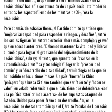
economía del mundo, lo que muestra el tremendo avance de la
nación china" hacia "la construcción de un país socialista moderno
en todos los aspectos" -uno de los mantras de Xi-, reza la
resolución.
Pero además de echarse flores, el Partido admite que tiene que
"mejorar su capacidad para responder a riesgos y desafíos", entre
los cuales figuran "un entorno exterior ahora más complejo y grave"
que en épocas anteriores. "Debemos mantener la vitalidad y liderar
al pueblo para lograr el gran sueño del rejuvenecimiento de la
nación china", subraya el texto, que apuesta por "avanzar en la
autosuficiencia científica y tecnológica", lograr la "prosperidad
común" y un "desarrollo de alta calidad", terminología en la que se
ha incidido en los últimos meses. Un país "fuerte" La China
"próspera" que busca Xi tiene también que ser "fuerte" y "hacerse
valer", en velada referencia a que el país tiene que defenderse -con
una política exterior más asertiva- de los supuestos ataques de
Estados Unidos para poner freno a su desarrollo. Así, en la
resolución se destaca también que el Ejército Popular de Liberación