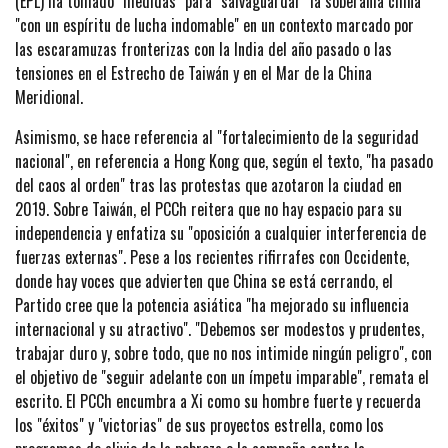
(EPL) ha tomado "medidas" para "salvaguardar" la soberanía china
"con un espíritu de lucha indomable" en un contexto marcado por
las escaramuzas fronterizas con la India del año pasado o las
tensiones en el Estrecho de Taiwán y en el Mar de la China
Meridional.
Asimismo, se hace referencia al "fortalecimiento de la seguridad
nacional", en referencia a Hong Kong que, según el texto, "ha pasado
del caos al orden" tras las protestas que azotaron la ciudad en
2019. Sobre Taiwán, el PCCh reitera que no hay espacio para su
independencia y enfatiza su "oposición a cualquier interferencia de
fuerzas externas". Pese a los recientes rifirrafes con Occidente,
donde hay voces que advierten que China se está cerrando, el
Partido cree que la potencia asiática "ha mejorado su influencia
internacional y su atractivo". "Debemos ser modestos y prudentes,
trabajar duro y, sobre todo, que no nos intimide ningún peligro", con
el objetivo de "seguir adelante con un ímpetu imparable", remata el
escrito. El PCCh encumbra a Xi como su hombre fuerte y recuerda
los "éxitos" y "victorias" de sus proyectos estrella, como los