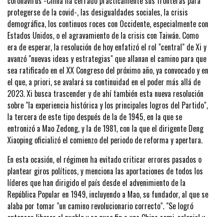
coronavirus -China ha cerrado prácticamente sus fronteras para
protegerse de la covid-, las desigualdades sociales, la crisis
demográfica, los continuos roces con Occidente, especialmente con
Estados Unidos, o el agravamiento de la crisis con Taiwán. Como
era de esperar, la resolución de hoy enfatizó el rol "central" de Xi y
avanzó "nuevas ideas y estrategias" que allanan el camino para que
sea ratificado en el XX Congreso del próximo año, ya convocado y en
el que, a priori, se avalará su continuidad en el poder más allá de
2023. Xi busca trascender y de ahí también esta nueva resolución
sobre "la experiencia histórica y los principales logros del Partido",
la tercera de este tipo después de la de 1945, en la que se
entronizó a Mao Zedong, y la de 1981, con la que el dirigente Deng
Xiaoping oficializó el comienzo del periodo de reforma y apertura.
En esta ocasión, el régimen ha evitado criticar errores pasados o
plantear giros políticos, y menciona las aportaciones de todos los
líderes que han dirigido el país desde el advenimiento de la
República Popular en 1949, incluyendo a Mao, su fundador, al que se
alaba por tomar "un camino revolucionario correcto". "Se logró