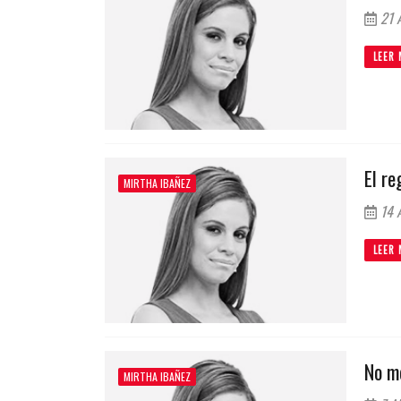
21 A
LEER 
El re
MIRTHA IBAÑEZ
14 A
LEER 
No me
MIRTHA IBAÑEZ