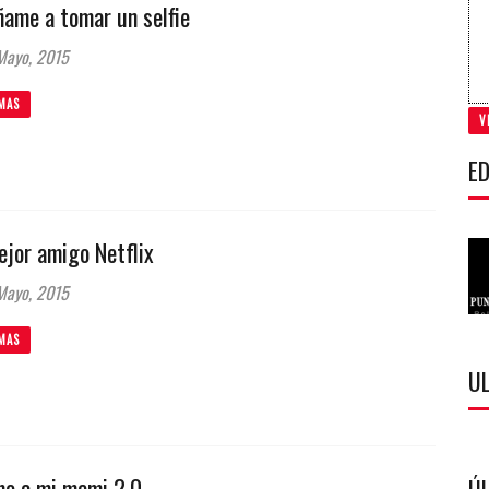
ñame a tomar un selfie
Mayo, 2015
MAS
V
ED
ejor amigo Netflix
Mayo, 2015
MAS
U
mo a mi mami 2.0