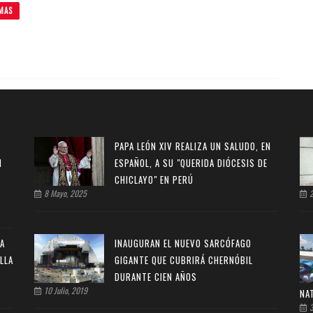
MAS
PAPA LEÓN XIV REALIZA UN SALUDO, EN
N
ESPAÑOL, A SU "QUERIDA DIÓCESIS DE
CHICLAYO" EN PERÚ
8 Mayo, 2025
2
LA
INAUGURAN EL NUEVO SARCÓFAGO
LLA
GIGANTE QUE CUBRIRÁ CHERNÓBIL
DURANTE CIEN AÑOS
10 Julio, 2019
NA
3