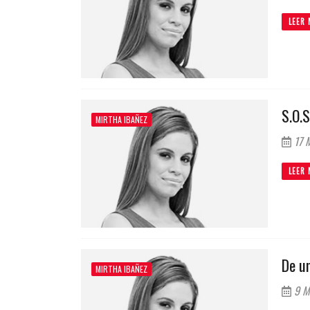
LEER 
S.O.S
MIRTHA IBAÑEZ
17 M
LEER 
De un
MIRTHA IBAÑEZ
9 M