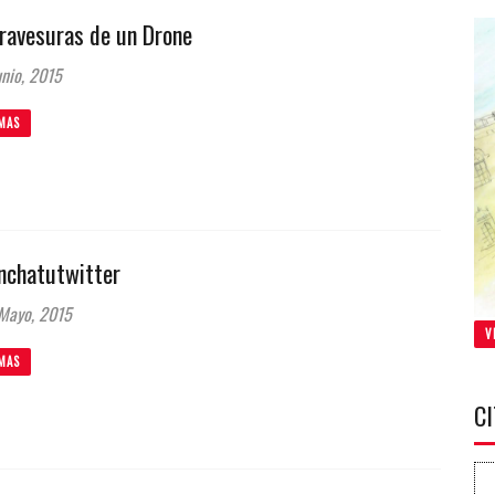
travesuras de un Drone
nio, 2015
MAS
chatutwitter
Mayo, 2015
V
MAS
C