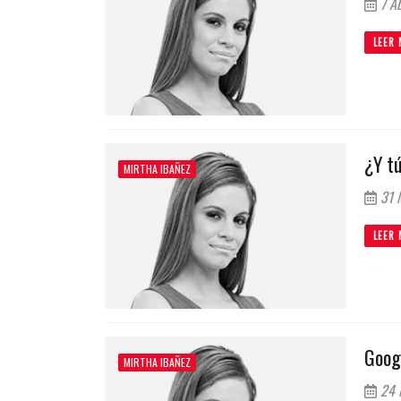
7 Ab
LEER 
¿Y tú
MIRTHA IBAÑEZ
31 
LEER 
Goog
MIRTHA IBAÑEZ
24 