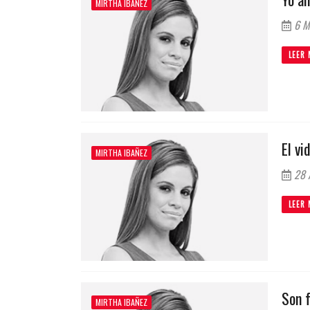
MIRTHA IBAÑEZ
6 M
LEER 
El vi
MIRTHA IBAÑEZ
28 A
LEER 
Son f
MIRTHA IBAÑEZ