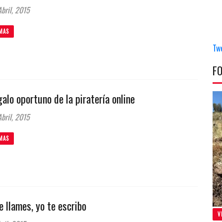
bril, 2015
MAS
Tw
F
galo oportuno de la piratería online
bril, 2015
MAS
 llames, yo te escribo
V