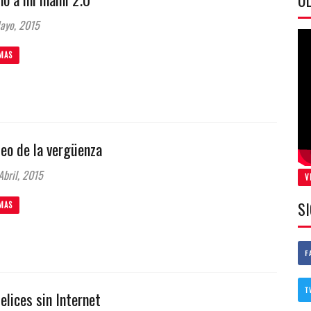
ÚL
ayo, 2015
MAS
deo de la vergüenza
bril, 2015
V
S
MAS
F
T
elices sin Internet