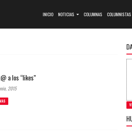
(CURRENT)
INICIO
NOTICIAS
COLUMNAS
COLUMNISTAS
D
@ a los “likes”
nio, 2015
MAS
V
H