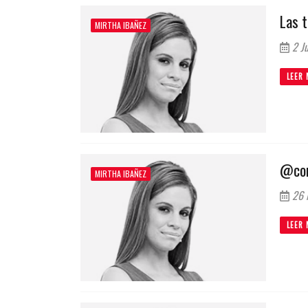
Las 
MIRTHA IBAÑEZ
2 Ju
LEER 
@con
MIRTHA IBAÑEZ
26 
LEER 