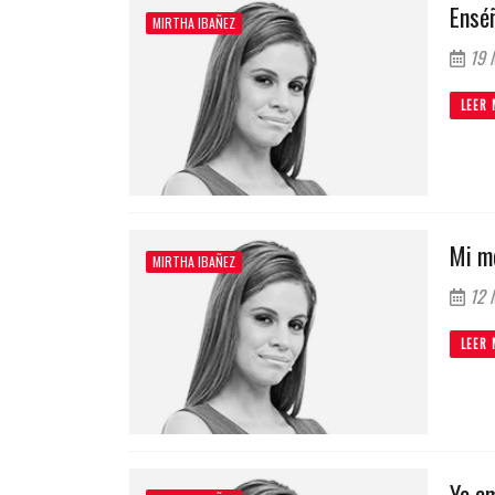
Ensé
MIRTHA IBAÑEZ
19 
LEER 
Mi m
MIRTHA IBAÑEZ
12 
LEER 
Yo a