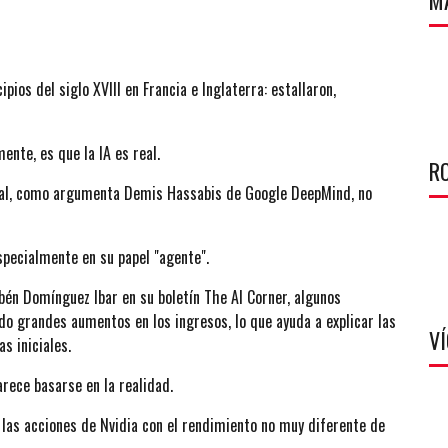
M
pios del siglo XVIII en Francia e Inglaterra: estallaron,
nte, es que la IA es real.
R
neral, como argumenta Demis Hassabis de Google DeepMind, no
pecialmente en su papel "agente".
bén Domínguez Ibar en su boletín The AI Corner, algunos
o grandes aumentos en los ingresos, lo que ayuda a explicar las
V
s iniciales.
rece basarse en la realidad.
las acciones de Nvidia con el rendimiento no muy diferente de