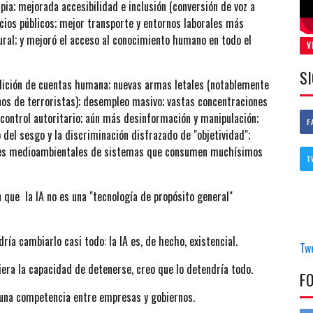
pia; mejorada accesibilidad e inclusión (conversión de voz a
icios públicos; mejor transporte y entornos laborales más
tural; y mejoró el acceso al conocimiento humano en todo el
V
S
endición de cuentas humana; nuevas armas letales (notablemente
os de terroristas); desempleo masivo; vastas concentraciones
control autoritario; aún más desinformación y manipulación;
F
del sesgo y la discriminación disfrazado de "objetividad";
ostes medioambientales de sistemas que consumen muchísimos
T
 que la IA no es una "tecnología de propósito general"
ría cambiarlo casi todo: la IA es, de hecho, existencial.
Tw
iera la capacidad de detenerse, creo que lo detendría todo.
F
 una competencia entre empresas y gobiernos.