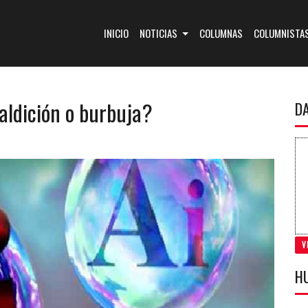
(CURRENT)
INICIO
NOTICIAS
COLUMNAS
COLUMNISTA
maldición o burbuja?
D
V
H