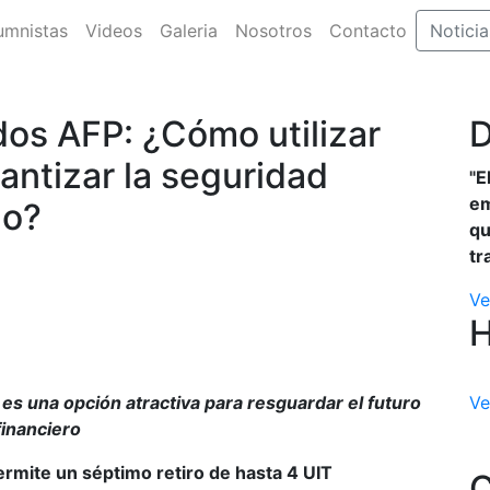
umnistas
Videos
Galeria
Nosotros
Contacto
Noticia
dos AFP: ¿Cómo utilizar
D
antizar la seguridad
"E
em
zo?
qu
tr
Ve
 es una opción atractiva para resguardar el futuro
Ve
financiero
ermite un séptimo retiro de hasta 4 UIT
C