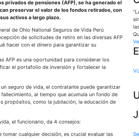
os privados de pensiones (AFP), se ha generado el
an preservar el valor de los fondos retirados, con
“L
sus activos a largo plazo.
si
la
eneral de Ohio National Seguros de Vida Perú
Qu
ecepción de solicitudes de retiro en las diversas AFP
Ve
ué hacer con el dinero para garantizar su
E
las AFP es una oportunidad para considerar los
car el portafolio de inversión y fortalecer la
Vi
n un seguro de vida, el contratante puede garantizar
e fallecimiento, al tiempo que acumula un fondo de
s propósitos, como la jubilación, la educación de
J
ida, el funcionario, da 4 consejos:
 tomar cualquier decisión, es crucial evaluar las
Se