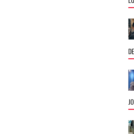
LU
DE
J