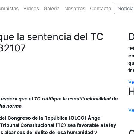
umnistas
Videos
Galeria
Nosotros
Contacto
Noticia
ue la sentencia del TC
D
 32107
"E
em
qu
tr
Ve
espera que el TC ratifique la constitucionalidad de
cha norma.
Ve
al del Congreso de la República (OLCC) Ángel
Tribunal Constitucional (TC) sea favorable a la ley
C
os alcances del delito de lesa humanidad y