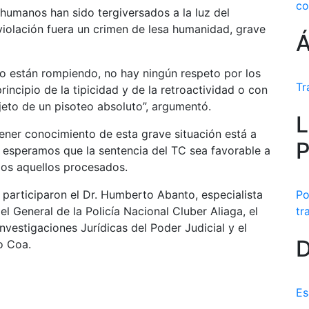
co
umanos han sido tergiversados a la luz del
violación fuera un crimen de lesa humanidad, grave
Á
lo están rompiendo, no hay ningún respeto por los
Tr
rincipio de la tipicidad y de la retroactividad o con
jeto de un pisoteo absoluto”, argumentó.
L
tener conocimiento de esta grave situación está a
P
o esperamos que la sentencia del TC sea favorable a
odos aquellos procesados.
 participaron el Dr. Humberto Abanto, especialista
Po
l General de la Policía Nacional Cluber Aliaga, el
tr
nvestigaciones Jurídicas del Poder Judicial y el
D
o Coa.
Es