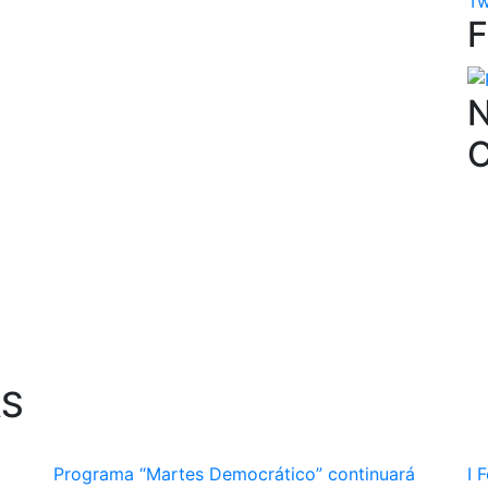
Tw
N
AS
Programa “Martes Democrático” continuará
I 