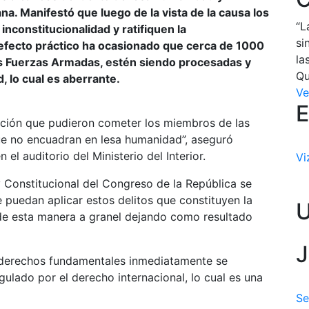
na. Manifestó que luego de la vista de la causa los
“L
constitucionalidad y ratifiquen la
si
 efecto práctico ha ocasionado que cerca de 1000
la
as Fuerzas Armadas, estén siendo procesadas y
Qu
, lo cual es aberrante.
Ve
E
función que pudieron cometer los miembros de las
ue no encuadran en lesa humanidad”, aseguró
el auditorio del Ministerio del Interior.
Vi
 y Constitucional del Congreso de la República se
 puedan aplicar estos delitos que constituyen la
de esta manera a granel dejando como resultado
J
 derechos fundamentales inmediatamente se
gulado por el derecho internacional, lo cual es una
Se