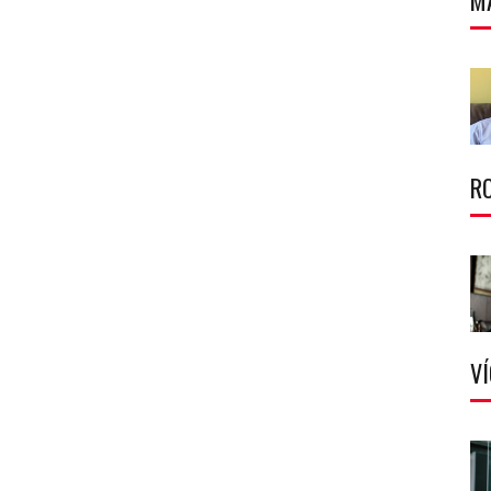
M
R
V