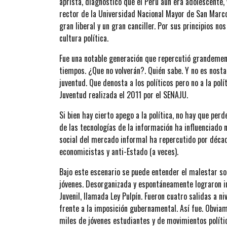
aprista, diagnóstico que el Perú aún era adolescente, 
rector de la Universidad Nacional Mayor de San Marco
gran liberal y un gran canciller. Por sus principios no
cultura política.
Fue una notable generación que repercutió grandemente 
tiempos. ¿Que no volverán?. Quién sabe. Y no es nosta
juventud. Que denosta a los políticos pero no a la pol
Juventud realizada el 2011 por el SENAJU.
Si bien hay cierto apego a la política, no hay que perd
de las tecnologías de la información ha influenciado 
social del mercado informal ha repercutido por décad
economicistas y anti-Estado (a veces).
Bajo este escenario se puede entender el malestar so
jóvenes. Desorganizada y espontáneamente lograron inf
Juvenil, llamada Ley Pulpín. Fueron cuatro salidas a ni
frente a la imposición gubernamental. Así fue. Obviame
miles de jóvenes estudiantes y de movimientos políti