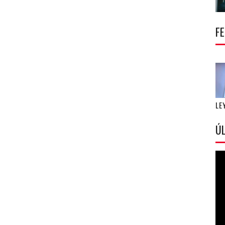
F
LE
ÚL