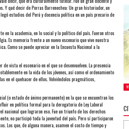
vale decir, que era culturalmente tutelar. Fue un gran docente y
s. Y qué decir de Porras Barrenechea: Un gran historiador, un
s legó estudios del Perú y docencia política en un país precario de
en la academia, en lo social y lo político del país. Fueron otros
lgia. Es memoria frente a un nuevo escenario que vive nuestra
ítica. Como se puede apreciar en la Encuesta Nacional a la
er de vista el escenario en el que se desenvuelven. La presencia
notablemente en la vida de los jóvenes, así como el ordenamiento
as en el quehacer de ellos. Volviéndolos pragmáticos,
V
cial (o estado de ánimo permanente) en la que se encuentran los
luir en política formal para la derogatoria de Ley Laboral
C
vel nacional que lograron eso. Fue un triunfo de los derechos
nte, no participó toda la juventud del país. Pero sí participaron
cos. Los que, de alguna manera, asumen el costo de tiempo y