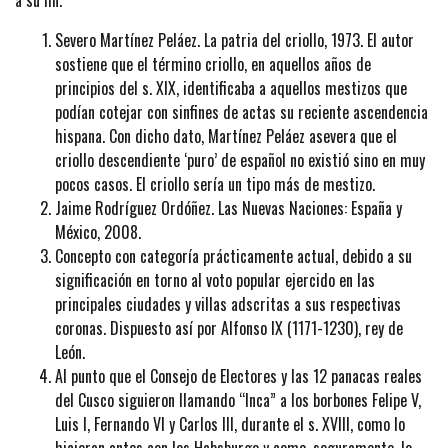
Severo Martínez Peláez. La patria del criollo, 1973. El autor
sostiene que el término criollo, en aquellos años de
principios del s. XIX, identificaba a aquellos mestizos que
podían cotejar con sinfines de actas su reciente ascendencia
hispana. Con dicho dato, Martínez Peláez asevera que el
criollo descendiente ‘puro’ de español no existió sino en muy
pocos casos. El criollo sería un tipo más de mestizo.
Jaime Rodríguez Ordóñez. Las Nuevas Naciones: España y
México, 2008.
Concepto con categoría prácticamente actual, debido a su
significación en torno al voto popular ejercido en las
principales ciudades y villas adscritas a sus respectivas
coronas. Dispuesto así por Alfonso IX (1171-1230), rey de
León.
Al punto que el Consejo de Electores y las 12 panacas reales
del Cusco siguieron llamando “Inca” a los borbones Felipe V,
Luis I, Fernando VI y Carlos III, durante el s. XVIII, como lo
hicieran antes con los Habsburgo y como, seguramente, lo