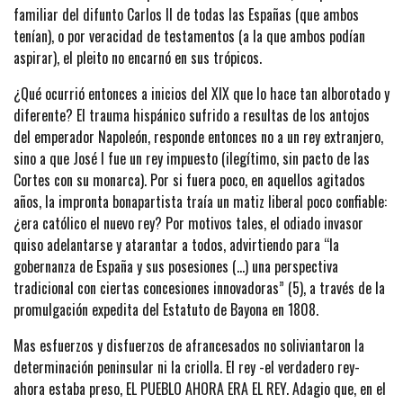
familiar del difunto Carlos II de todas las Españas (que ambos
tenían), o por veracidad de testamentos (a la que ambos podían
aspirar), el pleito no encarnó en sus trópicos.
¿Qué ocurrió entonces a inicios del XIX que lo hace tan alborotado y
diferente? El trauma hispánico sufrido a resultas de los antojos
del emperador Napoleón, responde entonces no a un rey extranjero,
sino a que José I fue un rey impuesto (ilegítimo, sin pacto de las
Cortes con su monarca). Por si fuera poco, en aquellos agitados
años, la impronta bonapartista traía un matiz liberal poco confiable:
¿era católico el nuevo rey? Por motivos tales, el odiado invasor
quiso adelantarse y atarantar a todos, advirtiendo para “la
gobernanza de España y sus posesiones (…) una perspectiva
tradicional con ciertas concesiones innovadoras” (5), a través de la
promulgación expedita del Estatuto de Bayona en 1808.
Mas esfuerzos y disfuerzos de afrancesados no soliviantaron la
determinación peninsular ni la criolla. El rey -el verdadero rey-
ahora estaba preso, EL PUEBLO AHORA ERA EL REY. Adagio que, en el