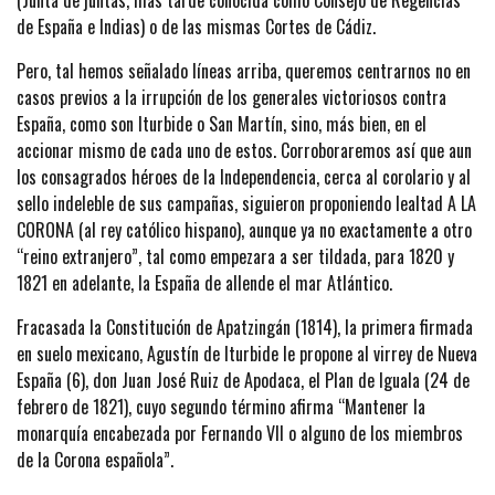
de España e Indias) o de las mismas Cortes de Cádiz.
Pero, tal hemos señalado líneas arriba, queremos centrarnos no en
casos previos a la irrupción de los generales victoriosos contra
España, como son Iturbide o San Martín, sino, más bien, en el
accionar mismo de cada uno de estos. Corroboraremos así que aun
los consagrados héroes de la Independencia, cerca al corolario y al
sello indeleble de sus campañas, siguieron proponiendo lealtad A LA
CORONA (al rey católico hispano), aunque ya no exactamente a otro
“reino extranjero”, tal como empezara a ser tildada, para 1820 y
1821 en adelante, la España de allende el mar Atlántico.
Fracasada la Constitución de Apatzingán (1814), la primera firmada
en suelo mexicano, Agustín de Iturbide le propone al virrey de Nueva
España (6), don Juan José Ruiz de Apodaca, el Plan de Iguala (24 de
febrero de 1821), cuyo segundo término afirma “Mantener la
monarquía encabezada por Fernando VII o alguno de los miembros
de la Corona española”.