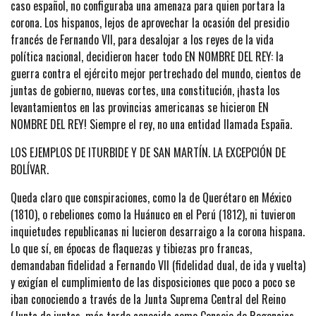
caso español, no configuraba una amenaza para quien portara la
corona. Los hispanos, lejos de aprovechar la ocasión del presidio
francés de Fernando VII, para desalojar a los reyes de la vida
política nacional, decidieron hacer todo EN NOMBRE DEL REY: la
guerra contra el ejército mejor pertrechado del mundo, cientos de
juntas de gobierno, nuevas cortes, una constitución, ¡hasta los
levantamientos en las provincias americanas se hicieron EN
NOMBRE DEL REY! Siempre el rey, no una entidad llamada España.
LOS EJEMPLOS DE ITURBIDE Y DE SAN MARTÍN. LA EXCEPCIÓN DE
BOLÍVAR.
Queda claro que conspiraciones, como la de Querétaro en México
(1810), o rebeliones como la Huánuco en el Perú (1812), ni tuvieron
inquietudes republicanas ni lucieron desarraigo a la corona hispana.
Lo que sí, en épocas de flaquezas y tibiezas pro francas,
demandaban fidelidad a Fernando VII (fidelidad dual, de ida y vuelta)
y exigían el cumplimiento de las disposiciones que poco a poco se
iban conociendo a través de la Junta Suprema Central del Reino
(Junta de juntas, más tarde conocida como Consejo de Regencias