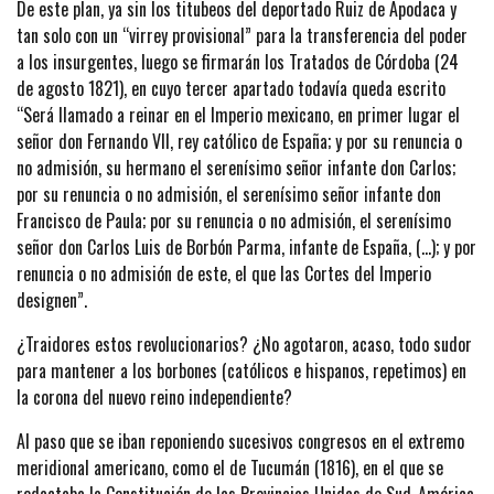
De este plan, ya sin los titubeos del deportado Ruiz de Apodaca y
tan solo con un “virrey provisional” para la transferencia del poder
a los insurgentes, luego se firmarán los Tratados de Córdoba (24
de agosto 1821), en cuyo tercer apartado todavía queda escrito
“Será llamado a reinar en el Imperio mexicano, en primer lugar el
señor don Fernando VII, rey católico de España; y por su renuncia o
no admisión, su hermano el serenísimo señor infante don Carlos;
por su renuncia o no admisión, el serenísimo señor infante don
Francisco de Paula; por su renuncia o no admisión, el serenísimo
señor don Carlos Luis de Borbón Parma, infante de España, (…); y por
renuncia o no admisión de este, el que las Cortes del Imperio
designen”.
¿Traidores estos revolucionarios? ¿No agotaron, acaso, todo sudor
para mantener a los borbones (católicos e hispanos, repetimos) en
la corona del nuevo reino independiente?
Al paso que se iban reponiendo sucesivos congresos en el extremo
meridional americano, como el de Tucumán (1816), en el que se
redactaba la Constitución de las Provincias Unidas de Sud-América