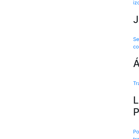
iz
J
Se
co
Á
Tr
L
P
Po