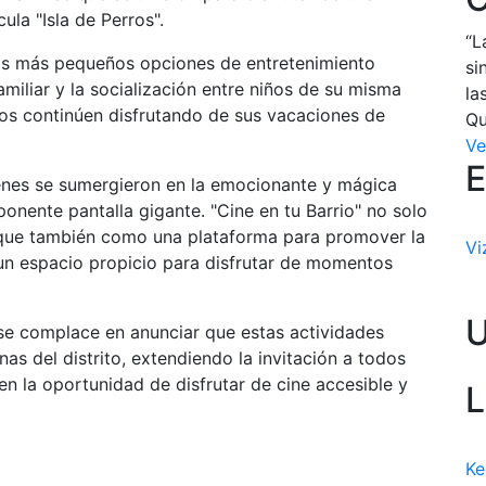
ula "Isla de Perros".
“L
 los más pequeños opciones de entretenimiento
si
miliar y la socialización entre niños de su misma
la
ños continúen disfrutando de sus vacaciones de
Qu
Ve
E
ienes se sumergieron en la emocionante y mágica
mponente pantalla gigante. "Cine en tu Barrio" no solo
o que también como una plataforma para promover la
Vi
 un espacio propicio para disfrutar de momentos
 se complace en anunciar que estas actividades
nas del distrito, extendiendo la invitación a todos
n la oportunidad de disfrutar de cine accesible y
L
Ke