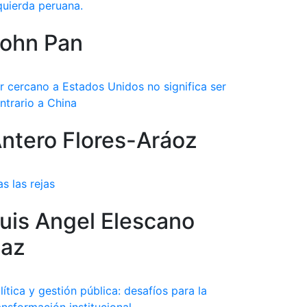
quierda peruana.
ohn Pan
r cercano a Estados Unidos no significa ser
ntrario a China
ntero Flores-Aráoz
as las rejas
uis Angel Elescano
az
lítica y gestión pública: desafíos para la