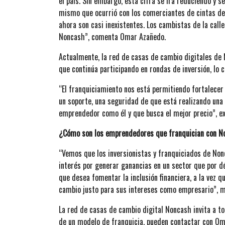
el país. Sin embargo, esta cifra se irá reduciendo y 
mismo que ocurrió con los comerciantes de cintas de 
ahora son casi inexistentes. Los cambistas de la call
Noncash”, comenta Omar Azañedo.
Actualmente, la red de casas de cambio digitales de 
que continúa participando en rondas de inversión, lo 
“El franquiciamiento nos está permitiendo fortalecer 
un soporte, una seguridad de que está realizando un
emprendedor como él y que busca el mejor precio”, e
¿Cómo son los emprendedores que franquician con N
“Vemos que los inversionistas y franquiciados de Nonc
interés por generar ganancias en un sector que por 
que desea fomentar la inclusión financiera, a la vez 
cambio justo para sus intereses como empresario”,
La red de casas de cambio digital Noncash invita a t
de un modelo de franquicia, pueden contactar con O