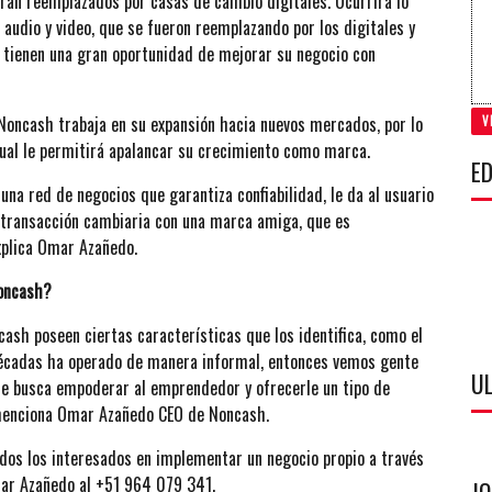
serán reemplazados por casas de cambio digitales. Ocurrirá lo
audio y video, que se fueron reemplazando por los digitales y
e tienen una gran oportunidad de mejorar su negocio con
Noncash trabaja en su expansión hacia nuevos mercados, por lo
V
cual le permitirá apalancar su crecimiento como marca.
ED
una red de negocios que garantiza confiabilidad, le da al usuario
a transacción cambiaria con una marca amiga, que es
xplica Omar Azañedo.
oncash?
ash poseen ciertas características que los identifica, como el
décadas ha operado de manera informal, entonces vemos gente
U
que busca empoderar al emprendedor y ofrecerle un tipo de
 menciona Omar Azañedo CEO de Noncash.
odos los interesados en implementar un negocio propio a través
mar Azañedo al +51 964 079 341.