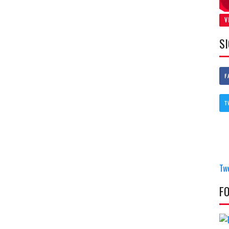
V
S
F
T
Tw
F