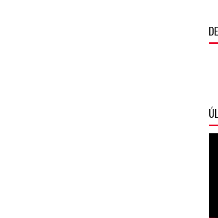
DE
ÚL