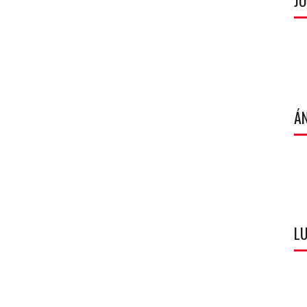
J
Á
LU