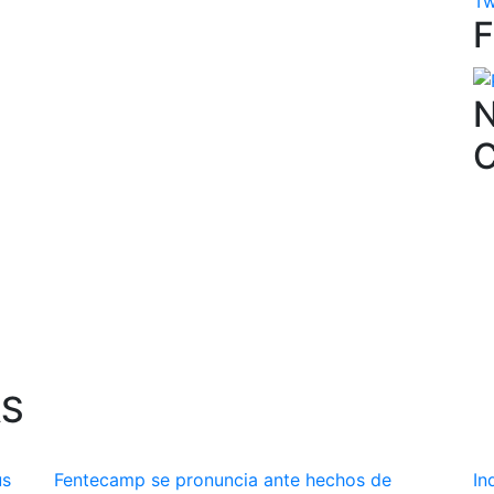
Tw
N
AS
us
Fentecamp se pronuncia ante hechos de
In