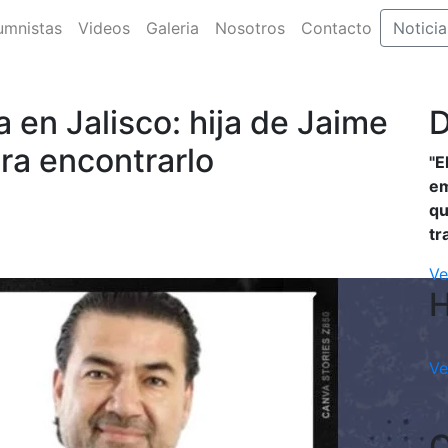
umnistas
Videos
Galeria
Nosotros
Contacto
Noticia
 en Jalisco: hija de Jaime
D
ra encontrarlo
"E
em
qu
tr
Ve
Ve
C