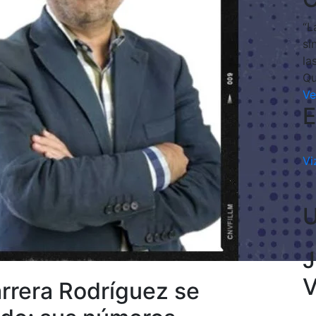
“L
si
la
Qu
Ve
E
Vi
J
V
arrera Rodríguez se