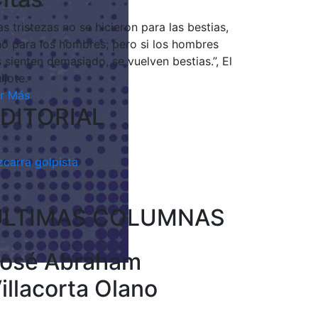
as tristezas no se hicieron para las bestias,
no para los hombres; pero si los hombres
s sienten demasiado, se vuelven bestias.”, El
ijote.
r Más
DITORIAL
zcarra golpista
ULTIMAS COLUMNAS
osé Abraham
illacorta Olano