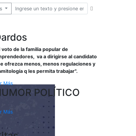
s
ardos
l voto de la familia popular de
prendedores, va a dirigirse al candidato
e ofrezca menos, menos regulaciones y
amitología q les permita trabajar".
r Más
HUMOR POLÍTICO
r Más
itas