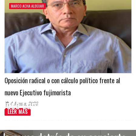
MARCO ACHA ALBÚJAR
Oposición radical o con cálculo político frente al
nuevo Ejecutivo fujimorista
José Luis Madueño visitó en
4 Agosto, 2026
LEER MAS
Urubamba a Niños del Arco Iris,