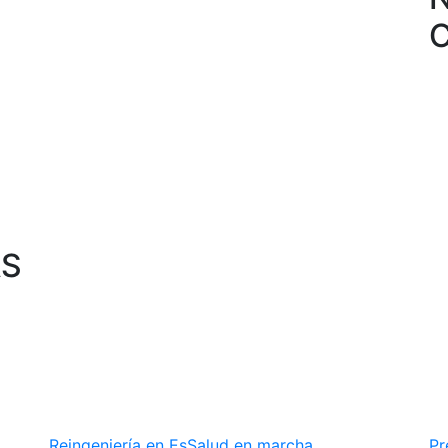
AS
Reingeniería en EsSalud en marcha
Pr