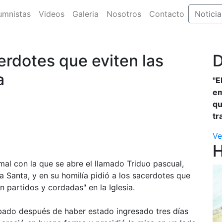
umnistas
Videos
Galeria
Nosotros
Contacto
Noticia
erdotes que eviten las
D
a
"E
em
qu
tr
Ve
mal con la que se abre el llamado Triduo pascual,
 Santa, y en su homilía pidió a los sacerdotes que
n partidos y cordadas" en la Iglesia.
ábado después de haber estado ingresado tres días