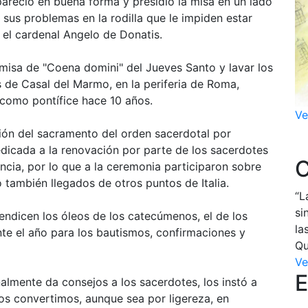
apareció en buena forma y presidió la misa en un lado
sus problemas en la rodilla que le impiden estar
el cardenal Angelo de Donatis.
 misa de "Coena domini" del Jueves Santo y lavar los
s de Casal del Marmo, en la periferia de Roma,
como pontífice hace 10 años.
Ve
ión del sacramento del orden sacerdotal por
edicada a la renovación por parte de los sacerdotes
C
ncia, por lo que a la ceremonia participaron sobre
 también llegados de otros puntos de Italia.
“L
si
ndicen los óleos de los catecúmenos, el de los
la
nte el año para los bautismos, confirmaciones y
Qu
Ve
E
onalmente da consejos a los sacerdotes, los instó a
os convertimos, aunque sea por ligereza, en