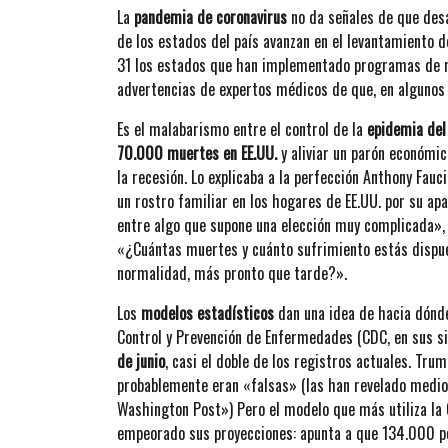
La
pandemia de coronavirus
no da señales de que desa
de los estados del país avanzan en el levantamiento 
31 los estados que han implementado programas de re
advertencias de expertos médicos de que, en algunos
Es el malabarismo entre el control de la
epidemia del
70.000 muertes en EE.UU.
y aliviar un parón económic
la recesión. Lo explicaba a la perfección Anthony Fau
un rostro familiar en los hogares de EE.UU. por su ap
entre algo que supone una elección muy complicada», e
«¿Cuántas muertes y cuánto sufrimiento estás dispues
normalidad, más pronto que tarde?».
Los
modelos estadísticos
dan una idea de hacia dónd
Control y Prevención de Enfermedades (CDC, en sus si
de junio
, casi el doble de los registros actuales. Tru
probablemente eran «falsas» (las han revelado medi
Washington Post») Pero el modelo que más utiliza la 
empeorado sus proyecciones: apunta a que 134.000 pe