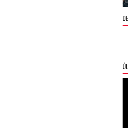
DE
ÚL