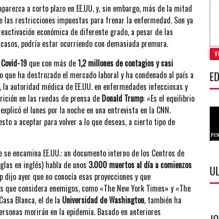
parezca a corto plazo en EE.UU. y, sin embargo, más de la mitad
de las restricciones impuestas para frenar la enfermedad. Son ya
activación económica de diferente grado, a pesar de las
 casos, podría estar ocurriendo con demasiada premura.
V
 Covid-19
que con más de
1,2 millones de contagios y casi
ED
o que ha destrozado el mercado laboral y ha condenado al país a
ci, la autoridad médica de EE.UU. en enfermedades infecciosas y
arición en las ruedas de prensa de
Donald Trump
: «Es el equilibrio
xplicó el lunes por la noche en una entrevista en la CNN.
to a aceptar para volver a lo que deseas, a cierto tipo de
e se encamina EE.UU.: un documento interno de los Centros de
glas en inglés) habla de unos
3.000 muertos al día a comienzos
U
mp dijo ayer que no conocía esas proyecciones y que
os que considera enemigos, como «The New York Times» y «The
Casa Blanca, el de la
Universidad de Washington
, también ha
rsonas morirán en la epidemia. Basado en anteriores