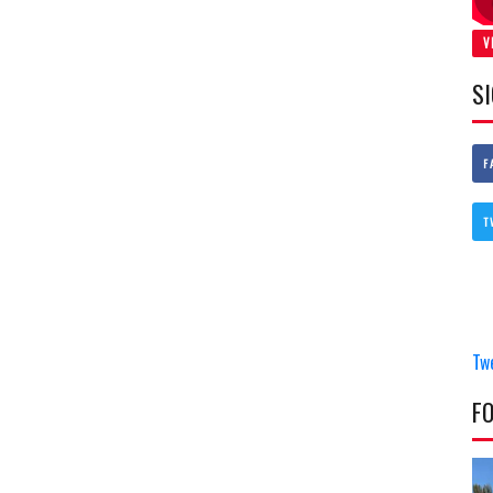
V
S
F
T
Tw
F